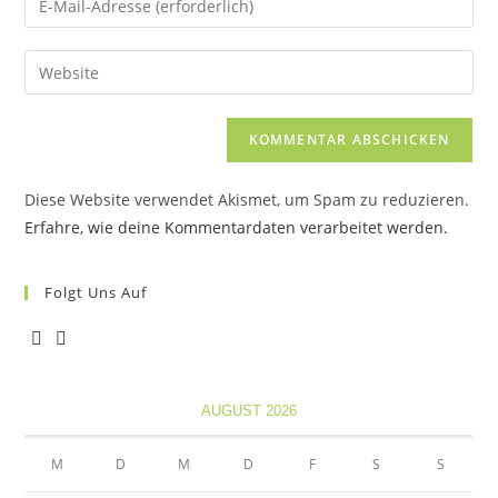
oder
deine
Benutzernamen
E-
Gib
zum
Mail-
deine
Kommentieren
Adresse
Website-
ein
zum
URL
Kommentieren
ein
ein
Diese Website verwendet Akismet, um Spam zu reduzieren.
(optional)
Erfahre, wie deine Kommentardaten verarbeitet werden.
Folgt Uns Auf
Opens
Opens
in
in
AUGUST 2026
a
a
new
new
M
D
M
D
F
S
S
tab
tab