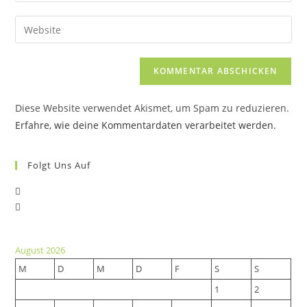
Benutzernamen
E-
Gib
zum
Mail-
deine
Kommentieren
Adresse
Website-
ein
zum
URL
Kommentieren
ein
ein
Diese Website verwendet Akismet, um Spam zu reduzieren.
(optional)
Erfahre, wie deine Kommentardaten verarbeitet werden.
Folgt Uns Auf
Opens
Opens
in
in
a
a
new
August 2026
new
tab
M
D
M
D
F
S
S
tab
1
2