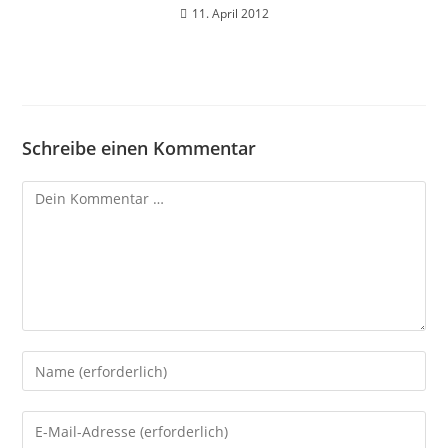
11. April 2012
Schreibe einen Kommentar
Kommentar
Gib
deinen
Namen
Gib
oder
deine