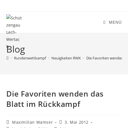
Zum
Inhalt
springen
MENÜ
Blog
>
Rundenwettkampf
>
Neuigkeiten RWK
>
Die Favoriten wenden d
Die Favoriten wenden das
Blatt im Rückkampf
Beitrags-
Beitrag
Maximilian Wamser
3. Mai 2012
Autor:
veröffentlicht: