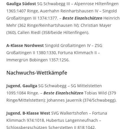
Gauliga Südost
SG Schwabegg III – Alpenrose Hiltenfingen
1365:1407 Ringe, Auerhahn Reinhartshausen IV – Singold
Großaitingen III 1374:1377. –
Beste Einzelschützen
Heinrich
Mehr (362 Ringe/Reinhartshausen IV); Christian Mayer
(360), Callen Riedl (358/beide Hiltenfingen).
A-Klasse Nordwest
Singold Großaitingen IV – ZSG
Großaitingen II 1380:1330, Fortuna Klimmach II –
Immergrün Bobingen 1357:1256.
Nachwuchs-Wettkämpfe
Jugend, Gauliga
SG Schwabegg – SG Mittelstetten
1095:1084 Ringe. –
Beste Einzelschützen
Tobias Wild (379
Ringe/Mittelstetten); Johannes Jauernik (374/Schwabegg).
Jugend, B-Klasse West
SVG Walkertshofen – Fortuna
Klimmach 974:1018, Hubertus Langenneufnach –
Schlossbergschützen Scherstetten II 818:1042.