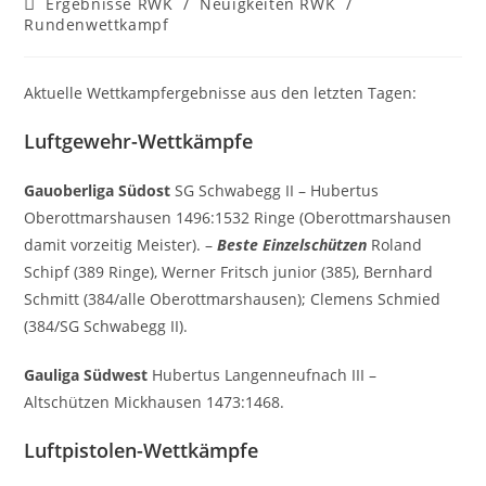
Beitrags-
Ergebnisse RWK
/
Neuigkeiten RWK
/
Kategorie:
Rundenwettkampf
Aktuelle Wettkampfergebnisse aus den letzten Tagen:
Luftgewehr-Wettkämpfe
Gauoberliga Südost
SG Schwabegg II – Hubertus
Oberottmarshausen 1496:1532 Ringe (Oberottmarshausen
damit vorzeitig Meister). –
Beste Einzelschützen
Roland
Schipf (389 Ringe), Werner Fritsch junior (385), Bernhard
Schmitt (384/alle Oberottmarshausen); Clemens Schmied
(384/SG Schwabegg II).
Gauliga Südwest
Hubertus Langenneufnach III –
Altschützen Mickhausen 1473:1468.
Luftpistolen-Wettkämpfe