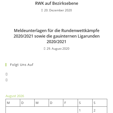
RWK auf Bezirksebene
20. Dezember 2020
Meldeunterlagen für die Rundenwettkämpfe
2020/2021 sowie die gauinternen Ligarunden
2020/2021
29. August 2020
Folgt Uns Auf
Opens
Opens
in
in
a
a
new
August 2026
new
tab
M
D
M
D
F
S
S
tab
1
2