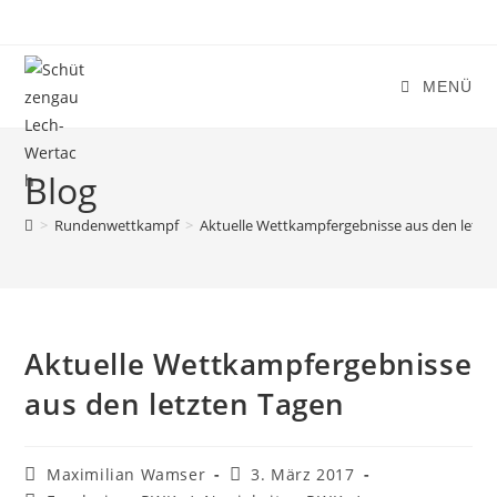
Zum
Inhalt
springen
MENÜ
Blog
>
Rundenwettkampf
>
Aktuelle Wettkampfergebnisse aus den letzt
Aktuelle Wettkampfergebnisse
aus den letzten Tagen
Beitrags-
Beitrag
Maximilian Wamser
3. März 2017
Autor:
veröffentlicht: