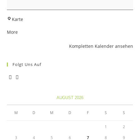
Hubertus
Karte
Langerringen
about
More
{title}
Kompletten Kalender ansehen
Folgt Uns Auf
Opens
Opens
in
in
AUGUST 2026
a
a
new
new
M
D
M
D
F
S
S
tab
tab
1
2
3
4
5
6
7
8
9